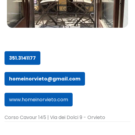
351.3141177
homeinorvieto@gmail.com
www.homeinorvieto.com
Corso Cavour 145 | Via dei Dolci 9 - Orvieto