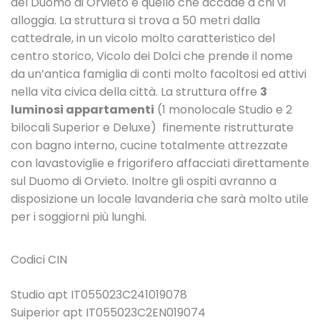
del Duomo di Orvieto è quello che accade a chi vi
alloggia. La struttura si trova a 50 metri dalla
cattedrale, in un vicolo molto caratteristico del
centro storico, Vicolo dei Dolci che prende il nome
da un’antica famiglia di conti molto facoltosi ed attivi
nella vita civica della città. La struttura offre
3
luminosi appartamenti
(1 monolocale Studio e 2
bilocali Superior e Deluxe) finemente ristrutturate
con bagno interno, cucine totalmente attrezzate
con lavastoviglie e frigorifero affacciati direttamente
sul Duomo di Orvieto. Inoltre gli ospiti avranno a
disposizione un locale lavanderia che sarà molto utile
per i soggiorni più lunghi.
Codici CIN
Studio apt IT055023C241019078
Suiperior apt IT055023C2EN019074