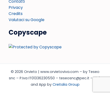
Contatti
Privacy
Credits
Valutaci su Google
Copyscape
© 2026 Orvieto | www.orvietoviva.com – by Teseo
snc – P.Iva IT01336230550 – teseosnc@pec.it - Web
and App by
Creitalia Group
Italiano
English