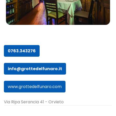
0763.343276
info@grottedelfunaro.it
www.grottedelfunaro.com
Via Ripa Serancia 41 - Orvieto