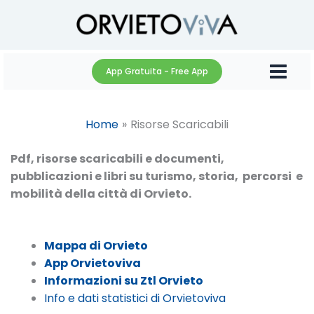
Vai
al
contenuto
App Gratuita - Free App
Home
Risorse Scaricabili
Pdf, risorse scaricabili e documenti,
pubblicazioni e libri su turismo, storia, percorsi e
mobilità della città di Orvieto.
Mappa di Orvieto
App Orvietoviva
Informazioni su Ztl Orvieto
Info e dati statistici di Orvietoviva