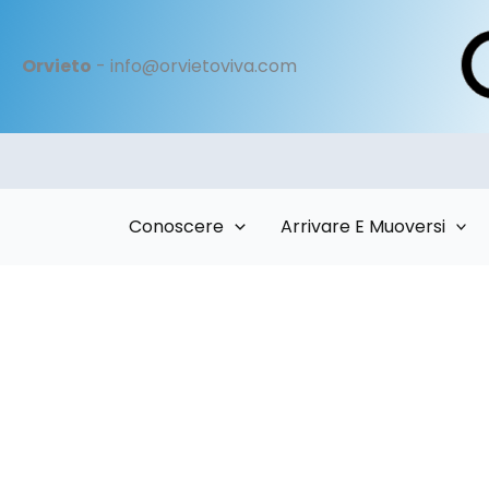
Vai
al
Orvieto
- info@orvietoviva.com
contenuto
Conoscere
Arrivare E Muoversi