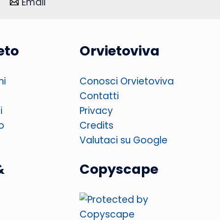
Email
eto
Orvietoviva
ni
Conosci Orvietoviva
Contatti
i
Privacy
o
Credits
Valutaci su Google
&
Copyscape