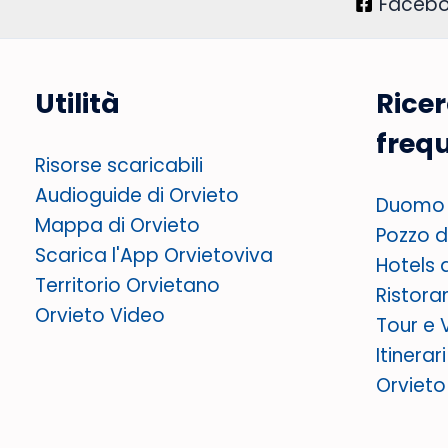
Faceb
Utilità
Rice
freq
Risorse scaricabili
Audioguide di Orvieto
Duomo 
Mappa di Orvieto
Pozzo di
Scarica l'App Orvietoviva
Hotels 
Territorio Orvietano
Ristora
Orvieto Video
Tour e 
Itinerar
Orviet