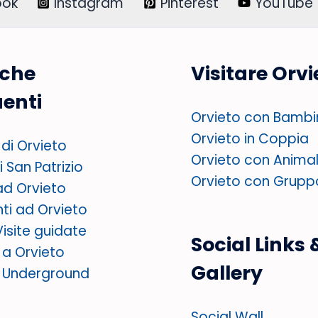
ook
Instagram
Pinterest
YouTube
rche
Visitare Orvi
uenti
Orvieto con Bambi
Orvieto in Coppia
di Orvieto
Orvieto con Animal
 San Patrizio
Orvieto con Grupp
ad Orvieto
nti ad Orvieto
Visite guidate
Social Links 
i a Orvieto
Gallery
o Underground
Social Wall