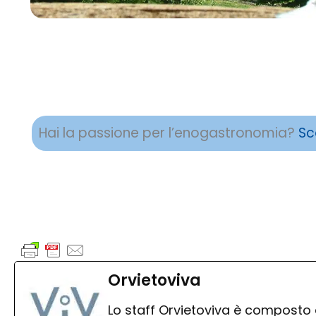
Hai la passione per l’enogastronomia?
Sc
Orvietoviva
Lo staff Orvietoviva è composto 