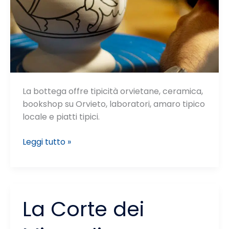
La bottega offre tipicità orvietane, ceramica,
bookshop su Orvieto, laboratori, amaro tipico
locale e piatti tipici.
La
Leggi tutto »
Bottega
del
Pozzo
La Corte dei