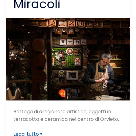
Miracoli
Bottega di artigianato artistico, oggetti in
terracotta e ceramica nel centro di Orvieto.
La
Leggi tutto »