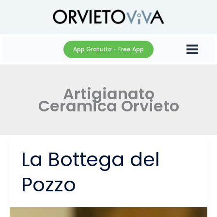
Vai
al
contenuto
App Gratuita - Free App
Artigianato
Ceramica Orvieto
La Bottega del
Pozzo