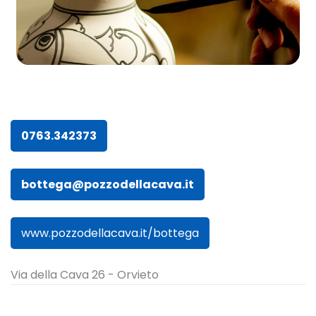
0763.342373
bottega@pozzodellacava.it
www.pozzodellacava.it/bottega
Via della Cava 26 - Orvieto