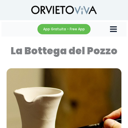
Vai
al
contenuto
App Gratuita - Free App
La Bottega del Pozzo