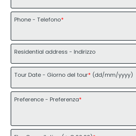
0
5
0
Phone - Telefono
*
Residential address - Indirizzo
Tour Date - Giorno del tour
*
(dd/mm/yyyy)
Preference - Preferenza
*