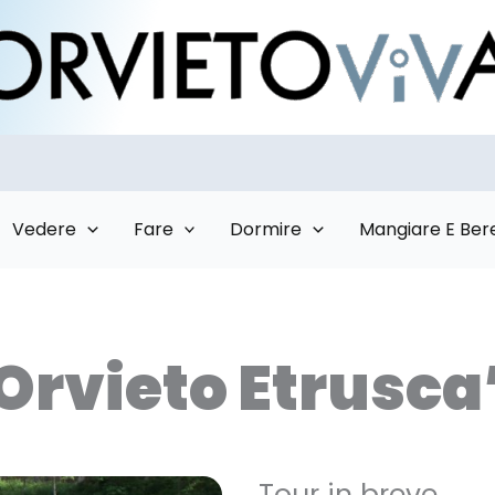
Vedere
Fare
Dormire
Mangiare E Ber
Orvieto Etrusca
Tour in breve