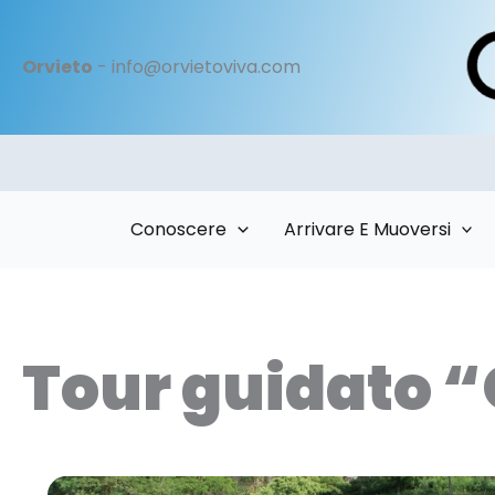
Vai
al
Orvieto
- info@orvietoviva.com
contenuto
Conoscere
Arrivare E Muoversi
Tour guidato “