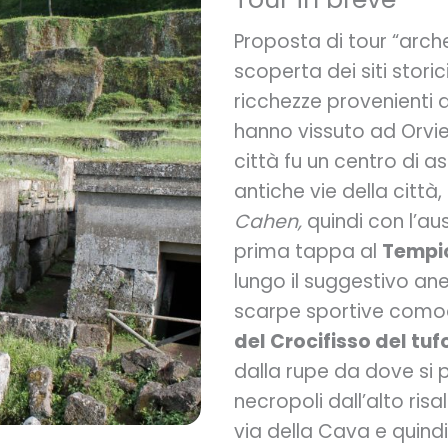
Proposta di tour “arche
scoperta dei siti storic
ricchezze provenienti d
hanno vissuto ad Orvieto,
città fu un centro di as
antiche vie della città
Cahen,
quindi con l’aus
prima tappa al
Tempio
lungo il suggestivo ane
scarpe sportive como
del Crocifisso del tuf
dalla rupe da dove si 
necropoli dall’alto ris
via della Cava e quindi