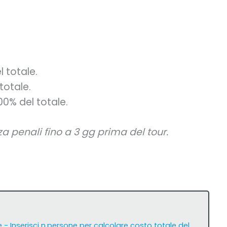
l totale.
totale.
00% del totale.
a penali fino a 3 gg prima del tour.
 - Inserisci n.persone per calcolare costo totale del