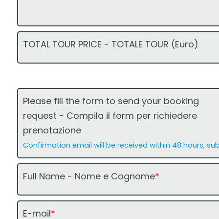
c
c
TOTAL TOUR PRICE - TOTALE TOUR (Euro)
o
o
s
s
t
t
o
o
Please fill the form to send your booking
g
g
request - Compila il form per richiedere
u
u
prenotazione
i
i
Confirmation email will be received within 48 hours, sub
d
d
a
a
Full Name - Nome e Cognome
*
1
1
-
1
E-mail
*
1
-