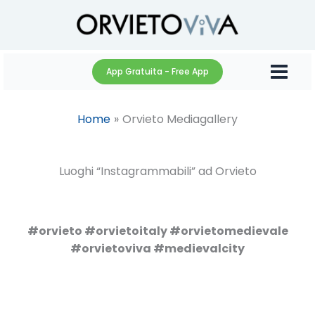
Vai
al
contenuto
App Gratuita - Free App
Home
Orvieto Mediagallery
Luoghi “Instagrammabili” ad Orvieto
#orvieto #orvietoitaly #orvietomedievale
#orvietoviva #medievalcity