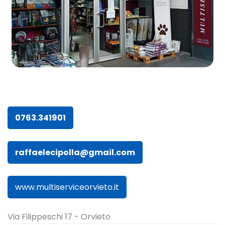
0763.341901
raffaelecipolla@gmail.com
www.multiserviceorvieto.it
Via Filippeschi 17 - Orvieto