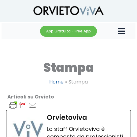
Vai
al
contenuto
App Gratuita - Free App
Stampa
Home
Stampa
Articoli su Orvieto
Orvietoviva
Lo staff Orvietoviva è
composto da professionisti