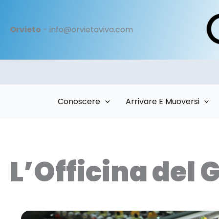
Vai
al
Orvieto
- info@orvietoviva.com
contenuto
Conoscere
Arrivare E Muoversi
L’Officina del 