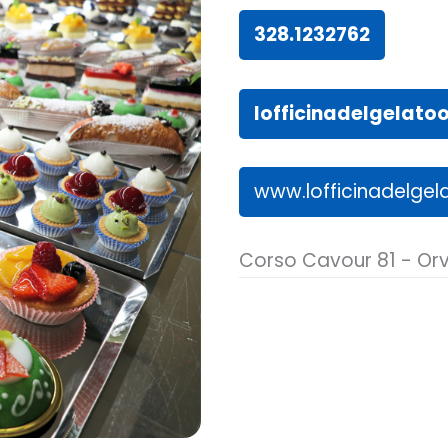
328.1232762
lofficinadelgelat
www.lofficinadelgela
Corso Cavour 81 - Orv