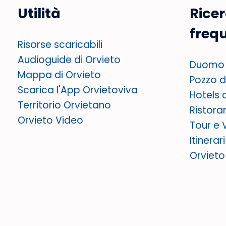
Utilità
Rice
freq
Risorse scaricabili
Audioguide di Orvieto
Duomo 
Mappa di Orvieto
Pozzo di
Scarica l'App Orvietoviva
Hotels 
Territorio Orvietano
Ristora
Orvieto Video
Tour e 
Itinerar
Orviet