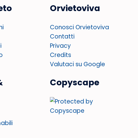
eto
Orvietoviva
ni
Conosci Orvietoviva
Contatti
i
Privacy
o
Credits
Valutaci su Google
&
Copyscape
abili