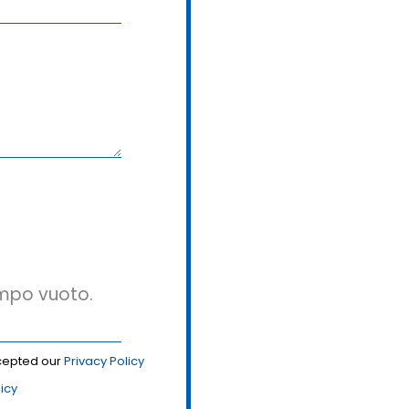
ampo vuoto.
ccepted our
Privacy Policy
licy