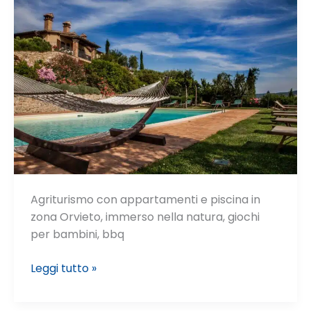
Agriturismo con appartamenti e piscina in
zona Orvieto, immerso nella natura, giochi
per bambini, bbq
Belvedere
Leggi tutto »
delle
Crete