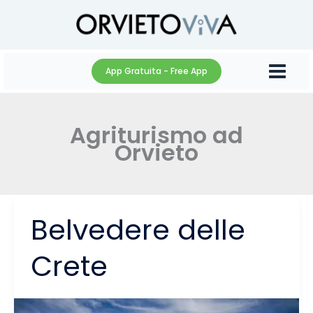
Vai
al
contenuto
App Gratuita - Free App
Agriturismo ad
Orvieto
Belvedere delle
Crete