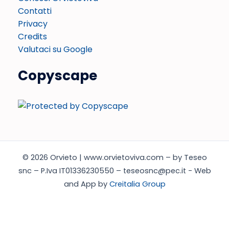
Contatti
Privacy
Credits
Valutaci su Google
Copyscape
© 2026 Orvieto | www.orvietoviva.com – by Teseo
snc – P.Iva IT01336230550 – teseosnc@pec.it - Web
and App by
Creitalia Group
Italiano
English