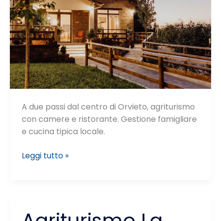
A due passi dal centro di Orvieto, agriturismo
con camere e ristorante. Gestione famigliare
e cucina tipica locale.
Locanda
Leggi tutto »
Orvieto
Agriturismo
Agriturismo La